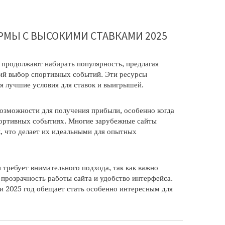
МЫ С ВЫСОКИМИ СТАВКАМИ 2025
 продолжают набирать популярность, предлагая
ий выбор спортивных событий. Эти ресурсы
яя лучшие условия для ставок и выигрышей.
озможности для получения прибыли, особенно когда
портивных событиях. Многие зарубежные сайты
, что делает их идеальными для опытных
ребует внимательного подхода, так как важно
, прозрачность работы сайта и удобство интерфейса.
и 2025 год обещает стать особенно интересным для