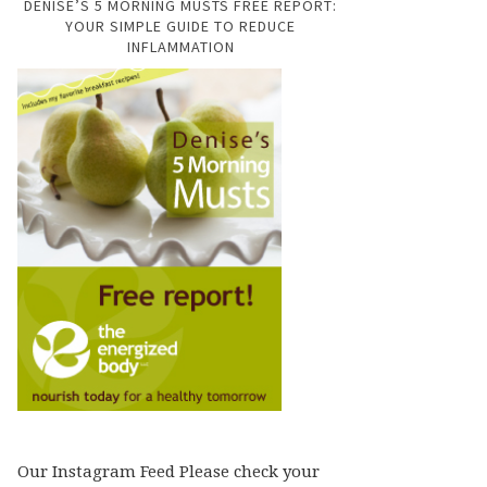
DENISE’S 5 MORNING MUSTS FREE REPORT:
YOUR SIMPLE GUIDE TO REDUCE
INFLAMMATION
Our Instagram Feed Please check your