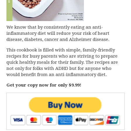
We know that by consistently eating an anti-
inflammatory diet will reduce your risk of heart
disease, diabetes, cancer and Alzheimer disease.
This cookbook is filled with simple, family-friendly
recipes for busy parents who are striving to prepare
quick healthy meals for their family. The recipes are
not only for folks with ADHD but for anyone who
would benefit from an anti-inflammatory diet.
Get your copy now for only $9.99!