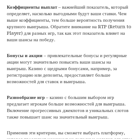
Коэффициенты выплат
– важнейший показатель, который
определяет, насколько выгодными будут ваши ставки. Чем
выше коэффициенты, тем больше вероятность получения
крупного выигрыша. Обратите внимание на RTP (Return to
Player) для разных игр, так как этот показатель влияет на
ваши шансы на победу.
Бонусы и акции
– привлекательные бонусы и регулярные
акции могут значительно повысить ваши шансы на
выигрыш. Казино с щедрыми бонусами, например, за
регистрацию или депозиты, предоставляет больше
возможностей для ставок и выигрыша.
Разнообразие игр
– казино с большим выбором игр
предлагает игрокам больше возможностей для выигрыша.
Включение прогрессивных джекпотов и уникальных слотов
также повышает шанс на значительный выигрыш.
Применив эти критерии, вы сможете выбрать платформу,