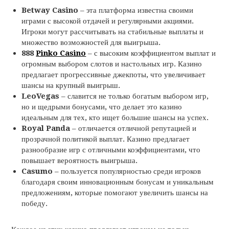
Betway Casino
– эта платформа известна своими
играми с высокой отдачей и регулярными акциями.
Игроки могут рассчитывать на стабильные выплаты и
множество возможностей для выигрыша.
888
Pinko Casino
– с высоким коэффициентом выплат и
огромным выбором слотов и настольных игр. Казино
предлагает прогрессивные джекпоты, что увеличивает
шансы на крупный выигрыш.
LeoVegas
– славится не только богатым выбором игр,
но и щедрыми бонусами, что делает это казино
идеальным для тех, кто ищет большие шансы на успех.
Royal Panda
– отличается отличной репутацией и
прозрачной политикой выплат. Казино предлагает
разнообразие игр с отличными коэффициентами, что
повышает вероятность выигрыша.
Casumo
– пользуется популярностью среди игроков
благодаря своим инновационным бонусам и уникальным
предложениям, которые помогают увеличить шансы на
победу.