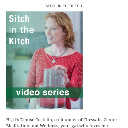
SITCH IN THE KITCH
Hi, it’s Denise Costello, co-founder of Chrysalis Center
Meditation and Wellness, your gal who loves her