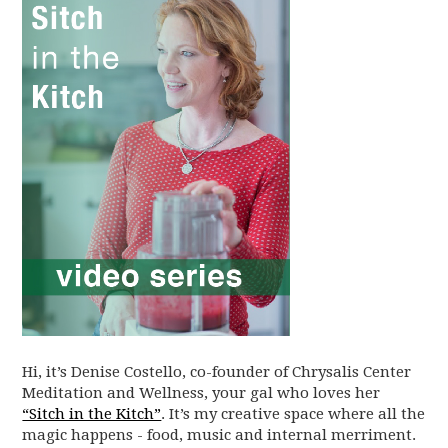
Hi, it’s Denise Costello, co-founder of Chrysalis Center
Meditation and Wellness, your gal who loves her
“Sitch in the Kitch”
. It’s my creative space where all the
magic happens - food, music and internal merriment.