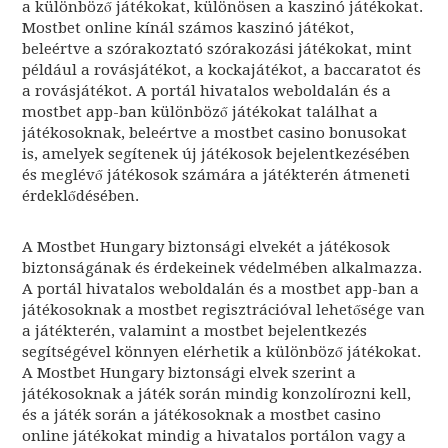
a különböző játékokat, különösen a kaszinó játékokat.
Mostbet online kínál számos kaszinó játékot,
beleértve a szórakoztató szórakozási játékokat, mint
például a rovásjátékot, a kockajátékot, a baccaratot és
a rovásjátékot. A portál hivatalos weboldalán és a
mostbet app-ban különböző játékokat találhat a
játékosoknak, beleértve a mostbet casino bonusokat
is, amelyek segítenek új játékosok bejelentkezésében
és meglévő játékosok számára a játékterén átmeneti
érdeklődésében.
A Mostbet Hungary biztonsági elvekét a játékosok
biztonságának és érdekeinek védelmében alkalmazza.
A portál hivatalos weboldalán és a mostbet app-ban a
játékosoknak a mostbet regisztrációval lehetősége van
a játékterén, valamint a mostbet bejelentkezés
segítségével könnyen elérhetik a különböző játékokat.
A Mostbet Hungary biztonsági elvek szerint a
játékosoknak a játék során mindig konzolírozni kell,
és a játék során a játékosoknak a mostbet casino
online játékokat mindig a hivatalos portálon vagy a