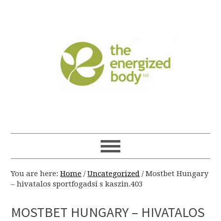
You are here:
Home
/
Uncategorized
/
Mostbet Hungary
– hivatalos sportfogadsi s kaszin.403
MOSTBET HUNGARY – HIVATALOS