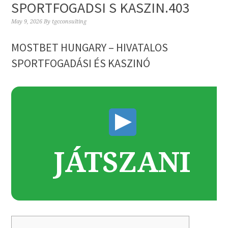
SPORTFOGADSI S KASZIN.403
May 9, 2026
By
tgcconsulting
MOSTBET HUNGARY – HIVATALOS
SPORTFOGADÁSI ÉS KASZINÓ
JÁTSZANI