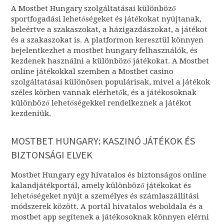
A Mostbet Hungary szolgáltatásai különböző
sportfogadási lehetőségeket és játékokat nyújtanak,
beleértve a szakaszokat, a házigazdászokat, a játékot
és a szakaszokat is. A platformon keresztül könnyen
bejelentkezhet a mostbet hungary felhasználók, és
kezdenek használni a különböző játékokat. A Mostbet
online játékokkal szemben a Mostbet casino
szolgáltatásai különösen populárisak, mivel a játékok
széles körben vannak elérhetők, és a játékosoknak
különböző lehetőségekkel rendelkeznek a játékot
kezdeniük.
MOSTBET HUNGARY: KASZINÓ JÁTÉKOK ÉS
BIZTONSÁGI ELVEK
Mostbet Hungary egy hivatalos és biztonságos online
kalandjátékportál, amely különböző játékokat és
lehetőségeket nyújt a személyes és számlaszállítási
módszerek között. A portál hivatalos weboldala és a
mostbet app segítenek a játékosoknak könnyen elérni