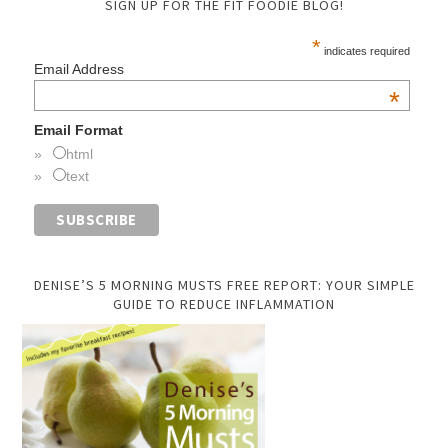
SIGN UP FOR THE FIT FOODIE BLOG!
*
indicates required
Email Address
*
Email Format
html
text
DENISE’S 5 MORNING MUSTS FREE REPORT: YOUR SIMPLE
GUIDE TO REDUCE INFLAMMATION