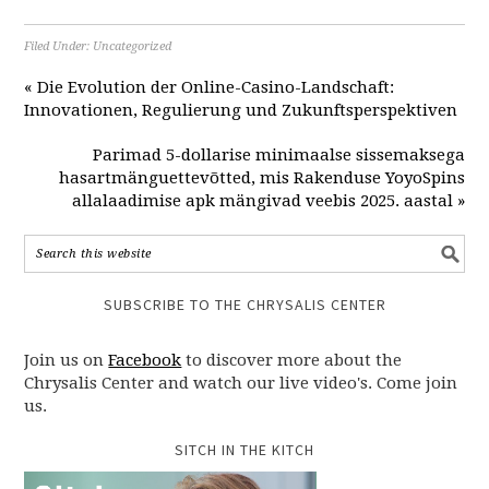
Filed Under:
Uncategorized
« Die Evolution der Online-Casino-Landschaft:
Innovationen, Regulierung und Zukunftsperspektiven
Parimad 5-dollarise minimaalse sissemaksega
hasartmänguettevõtted, mis Rakenduse YoyoSpins
allalaadimise apk mängivad veebis 2025. aastal »
SUBSCRIBE TO THE CHRYSALIS CENTER
Join us on
Facebook
to discover more about the
Chrysalis Center and watch our live video's. Come join
us.
SITCH IN THE KITCH