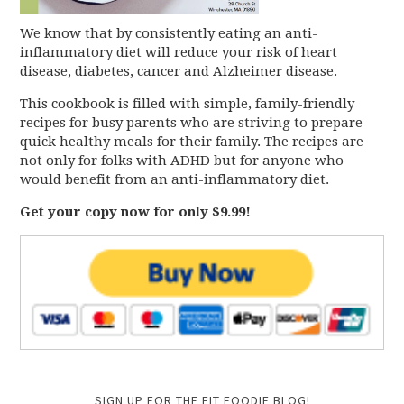
We know that by consistently eating an anti-
inflammatory diet will reduce your risk of heart
disease, diabetes, cancer and Alzheimer disease.
This cookbook is filled with simple, family-friendly
recipes for busy parents who are striving to prepare
quick healthy meals for their family. The recipes are
not only for folks with ADHD but for anyone who
would benefit from an anti-inflammatory diet.
Get your copy now for only $9.99!
SIGN UP FOR THE FIT FOODIE BLOG!