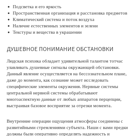
Подсветка и его яркость
Пространственная организация и расстановка предметов
Климатический система и поток воздуха
Наличие естественных элементов и зелени
Текстуры и вещества в украшении
ДУШЕВНОЕ ПОНИМАНИЕ ОБСТАНОВКИ
Людская психика обладает удивительной талантом тотчас
улавливать душевные сигналы окружающей обстановки.
Данный явление осуществляется на бессознательном плане,
даже до момента, как сознание может исследовать
специфические элементы окружения. Нервные системы
центральной нервной системы обрабатывают
многоаспектную данные от любых аппаратов перцепции,
выстраивая базовое восприятие за отрезки момента.
Внутренние операции ощущения атмосферы соединены с
развитийными стремлениями субъекта. Наши с вами предки
должны были оперативно определять надежность и