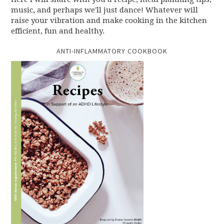
music, and perhaps we'll just dance! Whatever will
raise your vibration and make cooking in the kitchen
efficient, fun and healthy.
ANTI-INFLAMMATORY COOKBOOK