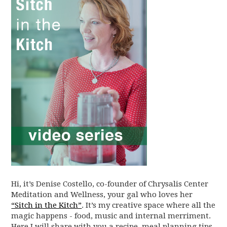
Hi, it’s Denise Costello, co-founder of Chrysalis Center
Meditation and Wellness, your gal who loves her
“Sitch in the Kitch”
. It’s my creative space where all the
magic happens - food, music and internal merriment.
Here I will share with you a recipe, meal planning tips,